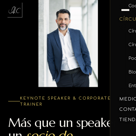
Coa
CÍRC
Cír
Cí
Po
Bl
Ent
KEYNOTE SPEAKER & CORPORATE
MEDI
TRAINER
CONT
Más que un speaker,
TIEND
un
socio de