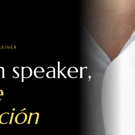
RAINER
 speaker,
e
ción